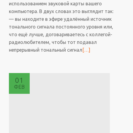
использованием звуковой карты вашего
компьютера. В двух словах это выглядит так:
— вы находите в эфире удалённый источник
тонального сигнала постоянного уровня или,
что ещё лучше, договариваетесь с коллегой-
радиолюбителем, чтобы тот подавал
непрерывный тональный сигнал
Читать
[…]
больше
проПрограмма
построения
01
диаграммы
ФЕВ
направленности
для
антенн