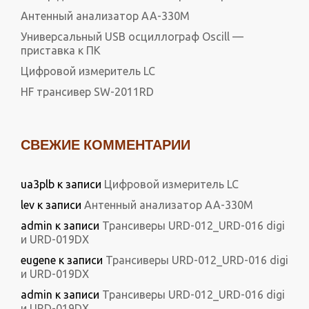
Антенный анализатор АА-330М
Универсальный USB осциллограф Oscill —
приставка к ПК
Цифровой измеритель LC
HF трансивер SW-2011RD
СВЕЖИЕ КОММЕНТАРИИ
ua3plb
к записи
Цифровой измеритель LC
lev
к записи
Антенный анализатор АА-330М
admin
к записи
Трансиверы URD-012_URD-016 digi
и URD-019DX
eugene
к записи
Трансиверы URD-012_URD-016 digi
и URD-019DX
admin
к записи
Трансиверы URD-012_URD-016 digi
и URD-019DX