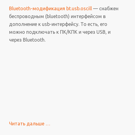
Bluetooth-модификация bt.usb.oscill
— снабжен
беспроводным (bluetooth) интерфейсом в
дополнение к usb-интерфейсу. То есть, его
можно подключать к ПК/КПК и через USB, и
через Bluetooth.
Читать дальше
проУниверсальный
…
USB