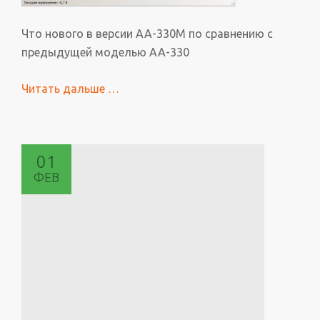
Что нового в версии АА-330М по сравнению с
предыдущей моделью АА-330
Читать дальше
проЧто
…
нового
в
версии
01
антенного
ФЕВ
анализатора
АА-330М