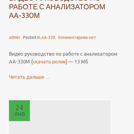
РАБОТЕ С АНАЛИЗАТОРОМ
АА-330М
admin
Posted in
AA-330
Комментариев нет
Видео руководство по работе с анализатором
АА-330М [
скачать ролик
] — 13 Мб
Читать дальше
проВидео
…
руководство
по
работе
24
с
ЯНВ
анализатором
АА-330М