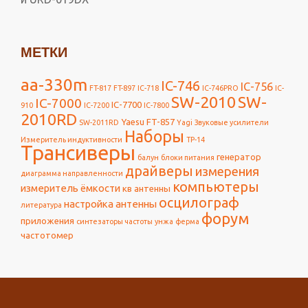
МЕТКИ
aa-330m
IC-746
IC-756
FT-817
FT-897
IC-718
IC-746PRO
IC-
SW-2010
SW-
IC-7000
IC-7700
910
IC-7200
IC-7800
2010RD
Yaesu FT-857
SW-2011RD
Yagi
Звуковые усилители
Наборы
Измеритель индуктивности
ТР-14
Трансиверы
генератор
балун
блоки питания
драйверы
измерения
диаграмма направленности
компьютеры
измеритель ёмкости
кв антенны
осцилограф
настройка антенны
литература
форум
приложения
синтезаторы частоты
унжа
ферма
частотомер