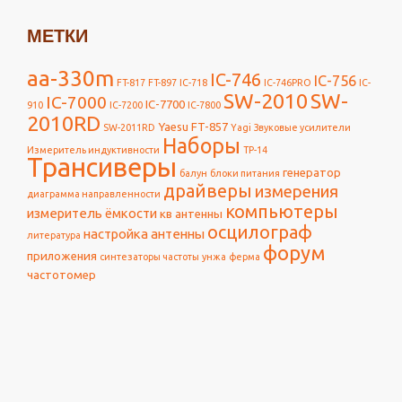
МЕТКИ
aa-330m
IC-746
IC-756
FT-817
FT-897
IC-718
IC-746PRO
IC-
SW-2010
SW-
IC-7000
IC-7700
910
IC-7200
IC-7800
2010RD
Yaesu FT-857
SW-2011RD
Yagi
Звуковые усилители
Наборы
Измеритель индуктивности
ТР-14
Трансиверы
генератор
балун
блоки питания
драйверы
измерения
диаграмма направленности
компьютеры
измеритель ёмкости
кв антенны
осцилограф
настройка антенны
литература
форум
приложения
синтезаторы частоты
унжа
ферма
частотомер