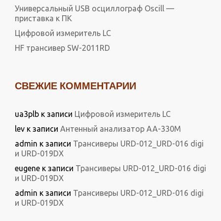
Универсальный USB осциллограф Oscill —
приставка к ПК
Цифровой измеритель LC
HF трансивер SW-2011RD
СВЕЖИЕ КОММЕНТАРИИ
ua3plb
к записи
Цифровой измеритель LC
lev
к записи
Антенный анализатор АА-330М
admin
к записи
Трансиверы URD-012_URD-016 digi
и URD-019DX
eugene
к записи
Трансиверы URD-012_URD-016 digi
и URD-019DX
admin
к записи
Трансиверы URD-012_URD-016 digi
и URD-019DX