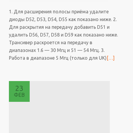
1. Для расширения полосы приёма удалите
диоды D52, D53, D54, D55 как показано ниже. 2.
Для раскрытия на передачу добавить D51 и
удалить D56, D57, D58 и D59 как показано ниже.
Трансивер раскроется на передачу в
диапазонах 1.6 — 30 Мгц и 51 — 54 Мгц. 3.
Работа в диапазоне 5 Мгц (только для UK)
Читать
[…]
больше
проРаскры
RX/TX
23
для
ФЕВ
IC-
7700
от
фирмы
ICOM