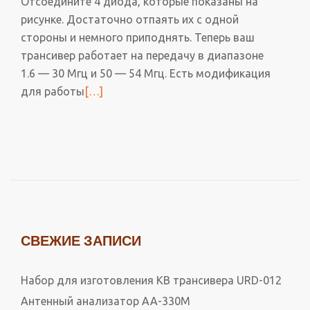
Отсоедините 4 диода, которые показаны на
рисунке. Достаточно отпаять их с одной
стороны и немного приподнять. Теперь ваш
трансивер работает на передачу в диапазоне
1.6 — 30 Мгц и 50 — 54 Мгц. Есть модификация
для работы
Читать
[…]
больше
проРаскрытие
IC-
7700
на
передачу
СВЕЖИЕ ЗАПИСИ
Набор для изготовления КВ трансивера URD-012
Антенный анализатор АА-330М